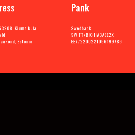
ress
Pank
63208, Kiuma küla
Swedbank
ald
SWIFT/BIC HABAEE2X
maakond, Estonia
EE772200221056199786
By Themespride