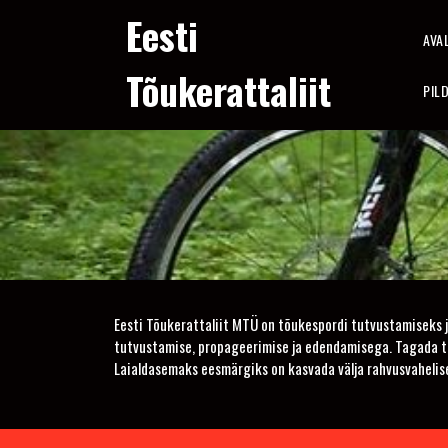
Skip
Eesti
to
AVA
content
Tõukerattaliit
PIL
Eesti Tõukerattaliit MTÜ on tõukespordi tutvustamiseks 
tutvustamise, propageerimise ja edendamisega. Tagada tõ
Laialdasemaks eesmärgiks on kasvada välja rahvusvahelisel