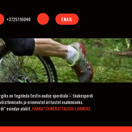
+3725116046
EMAIL
giks on tegeleda Eestis uudse spordiala – tõukespordi
istlemiseks ja erinevatel üritustel osalemiseks.
i” esindav alaliit.
HAKKA TÕUKERATTALIIDU LIIKMEKS
.