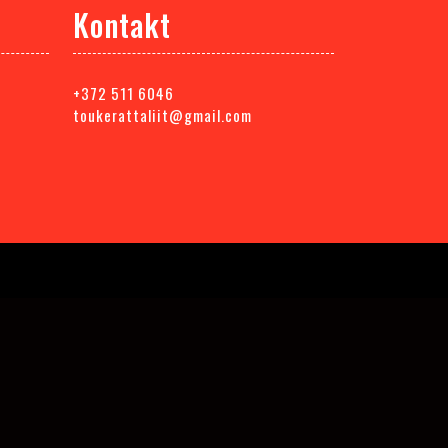
Kontakt
+372 511 6046
toukerattaliit@gmail.com