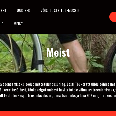
LEHT
UUDISED
VÕISTLUSTE TULEMUSED
DID
MEIST
Meist
ja edendamiseks loodud mittetulundusühing. Eesti Tõukerattaliidu põhieesmär
ukerattasõidust, tõukekelgutamisest huvitatutele võimalus treeninmiseks, võ
t Eesti tõukesporti esindavaks organisatsiooniks ja luua EOK uus, “tõukespord