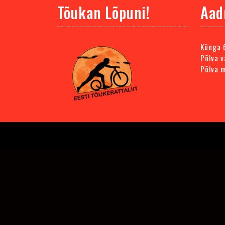
Tõukan Lõpuni!
Aad
Künga 
Põlva v
Põlva 