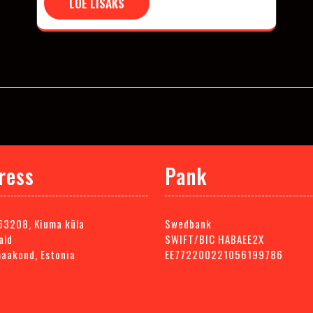
LOE LISAKS
ress
Pank
63208, Kiuma küla
Swedbank
ald
SWIFT/BIC HABAEE2X
maakond, Estonia
EE772200221056199786