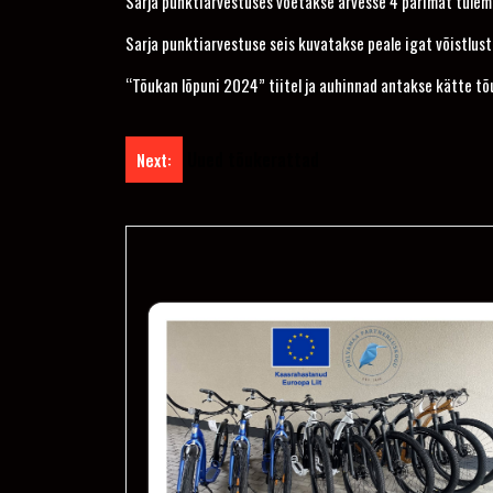
Sarja punktiarvestuses võetakse arvesse 4 parimat tulem
Sarja punktiarvestuse seis kuvatakse peale igat võistlust
“Tõukan lõpuni 2024” tiitel ja auhinnad antakse kätte tõu
Post
Uued tõukerattad
Next:
navigation