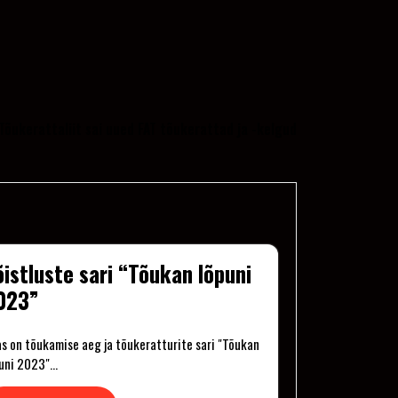
Tõukerattaliit sai uued FAT tõukerattad ja -kelgud
õistluste sari “Tõukan lõpuni
023”
s on tõukamise aeg ja tõukeratturite sari "Tõukan
puni 2023"…