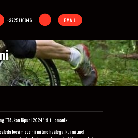
+3725116046
EMAIL
ni
ng “Tõukan lõpuni 2024” tiitli omanik.
osaleda loosimises nii mitme häälega, kui mitmel