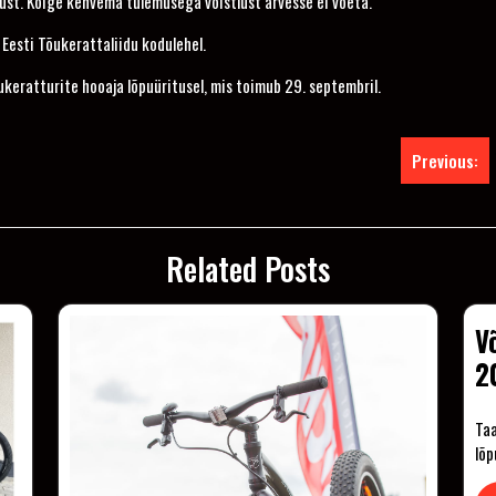
ust. Kõige kehvema tulemusega võistlust arvesse ei võeta.
 Eesti Tõukerattaliidu kodulehel.
keratturite hooaja lõpuüritusel, mis toimub 29. septembril.
Previous:
Related Posts
V
2
Taa
lõ