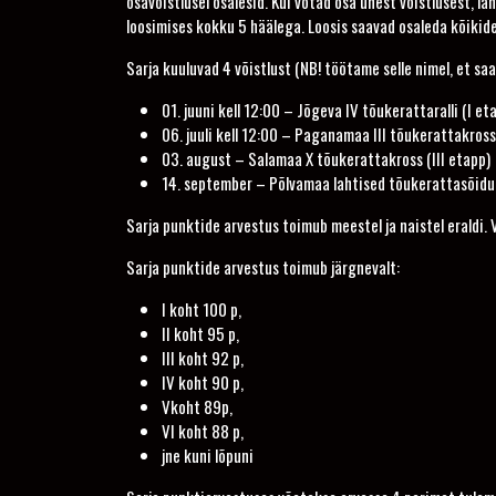
osavõistlusel osalesid. Kui võtad osa ühest võistlusest, lä
loosimises kokku 5 häälega. Loosis saavad osaleda kõikidel 
Sarja kuuluvad 4 võistlust (NB! töötame selle nimel, et sa
01. juuni kell 12:00 – Jõgeva IV tõukerattaralli (I et
06. juuli kell 12:00 – Paganamaa III tõukerattakros
03. august – Salamaa X tõukerattakross (III etapp)
14. september – Põlvamaa lahtised tõukerattasõidu 
Sarja punktide arvestus toimub meestel ja naistel eraldi. 
Sarja punktide arvestus toimub järgnevalt:
I koht 100 p,
II koht 95 p,
III koht 92 p,
IV koht 90 p,
Vkoht 89p,
VI koht 88 p,
jne kuni lõpuni