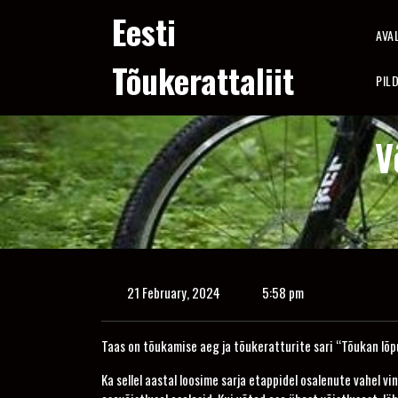
Skip
Eesti
to
AVA
content
Tõukerattaliit
PIL
V
21 February, 2024
5:58 pm
Taas on tõukamise aeg ja tõukeratturite sari “Tõukan lõp
Ka sellel aastal loosime sarja etappidel osalenute vahel v