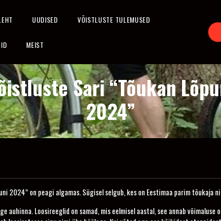
LEHT
UUDISED
VÕISTLUSTE TULEMUSED
DID
MEIST
õistluste Sari “Tõukan Lõpu
2024”
uni 2024” on peagi algamas. Sügisel selgub, kes on Eestimaa parim tõukaja ni
inge auhinna. Loosireeglid on samad, mis eelmisel aastal, see annab võimaluse 