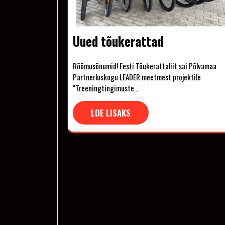
Uued tõukerattad
Rõõmusõnumid! Eesti Tõukerattaliit sai Põlvamaa
Partnerluskogu LEADER meetmest projektile
"Treeningtingimuste…
LOE LISAKS