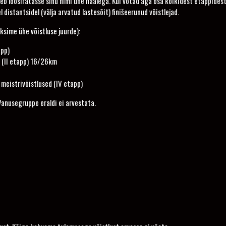
heb loosiratasse sinu nimi ühe häälega. Kui võtad aga osa kõikidest etappidest, 
distantsidel (välja arvatud lastesõit) finišeerunud võistlejad.
aksime ühe võistluse juurde):
app)
s (II etapp) 16/26km
meistrivõistlused (IV etapp)
Vanusegruppe eraldi ei arvestata.