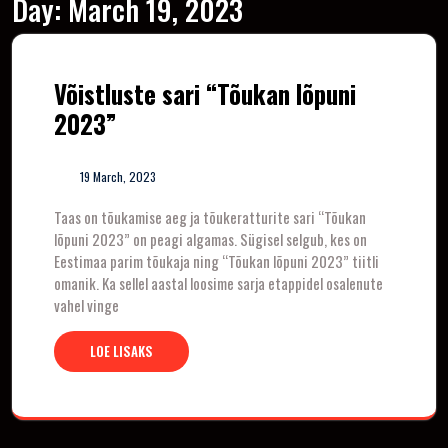
Day:
March 19, 2023
Võistluste sari “Tõukan lõpuni
2023”
19 March, 2023
Taas on tõukamise aeg ja tõukeratturite sari “Tõukan
lõpuni 2023” on peagi algamas. Sügisel selgub, kes on
Eestimaa parim tõukaja ning “Tõukan lõpuni 2023” tiitli
omanik. Ka sellel aastal loosime sarja etappidel osalenute
vahel vinge
LOE LISAKS